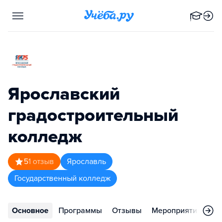
Ярославский
градостроительный
колледж
5
1
отзыв
Ярославль
Государственный колледж
Основное
Программы
Отзывы
Мероприятия
Ко