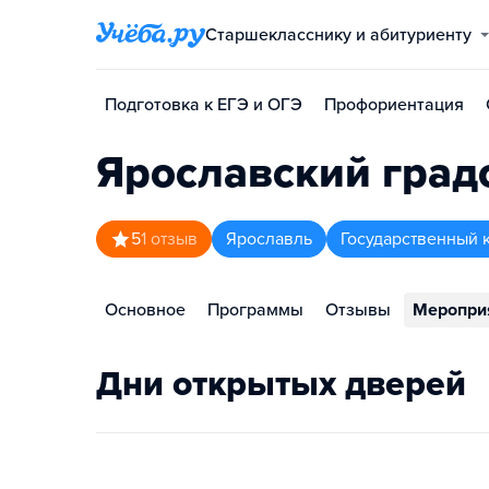
Старшекласснику и абитуриенту
Подготовка к ЕГЭ и ОГЭ
Профориентация
Ярославский град
5
1
отзыв
Ярославль
Государственный 
Основное
Программы
Отзывы
Меропри
Дни открытых дверей