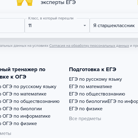
эксперты ЕГЭ
Класс, в который перешли
11
Я старшеклассник
нальных данных на условиях
Согласия на обработку персональных данных
и пр
тный тренажер по
Подготовка к ЕГЭ
вке к ОГЭ
ЕГЭ по русскому языку
р
ОГЭ по русскому языку
ЕГЭ по математике
р
ОГЭ по математике
ЕГЭ по обществознанию
р
ОГЭ по обществознанию
ЕГЭ по биологии
ЕГЭ по инфо
р
ОГЭ по биологии
ЕГЭ по физике
р
ОГЭ по информатике
Все предметы
р
ОГЭ по физике
дметы