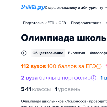
Старшекласснику и абитуриенту
Подготовка к ЕГЭ и ОГЭ
Профориентация
Олимпиада школь
тура
История
Обществознание
Биология
Философ
112 вузов
100 баллов за ЕГЭ
2 вуза
баллы в портфолио
1 
5-11
классы
1
уровень
Олимпиада школьников «Ломоносов» проводится с