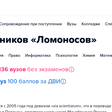
Сопровождение при поступлении
Вузы
Колледжи
Спе
ников «Ломоносов»
ия
Право
Информатика
Психология
Химия
Матем
136 вузов
без экзаменов
вуз
100 баллов за ДВИ
 2005 года под девизом «via scientiarum», что в переводе