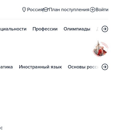
Россия
План поступления
Войти
циальности
Профессии
Олимпиады
Дни открытых д
атика
Иностранный язык
Основы российской государс
 с