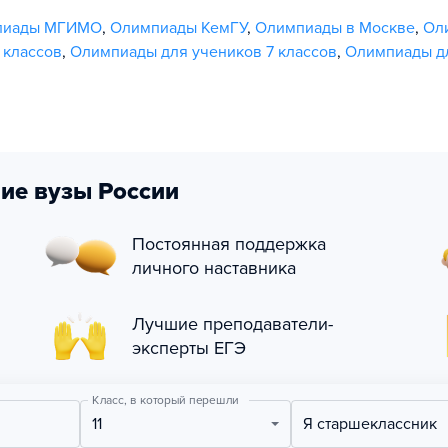
пиады МГИМО
,
Олимпиады КемГУ
,
Олимпиады в Москве
,
Ол
 классов
,
Олимпиады для учеников 7 классов
,
Олимпиады дл
ие вузы России
Постоянная поддержка
личного наставника
Лучшие преподаватели-
эксперты ЕГЭ
Класс, в который перешли
11
Я старшеклассник