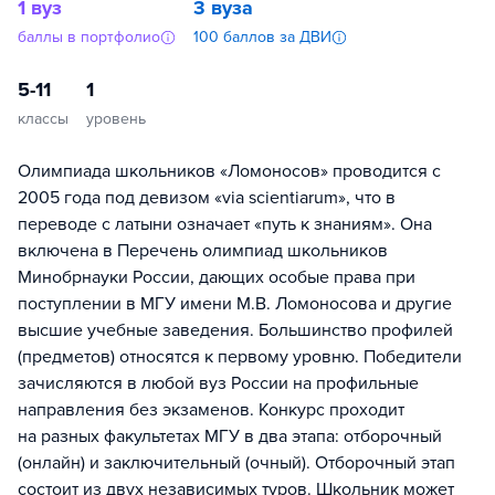
1 вуз
3 вуза
баллы в портфолио
100 баллов за ДВИ
5-11
1
классы
уровень
Олимпиада школьников «Ломоносов» проводится с
2005 года под девизом «via scientiarum», что в
переводе с латыни означает «путь к знаниям». Она
включена в Перечень олимпиад школьников
Минобрнауки России, дающих особые права при
поступлении в МГУ имени М.В. Ломоносова и другие
высшие учебные заведения. Большинство профилей
(предметов) относятся к первому уровню. Победители
зачисляются в любой вуз России на профильные
направления без экзаменов. Конкурс проходит
на разных факультетах МГУ в два этапа: отборочный
(онлайн) и заключительный (очный). Отборочный этап
состоит из двух независимых туров. Школьник может