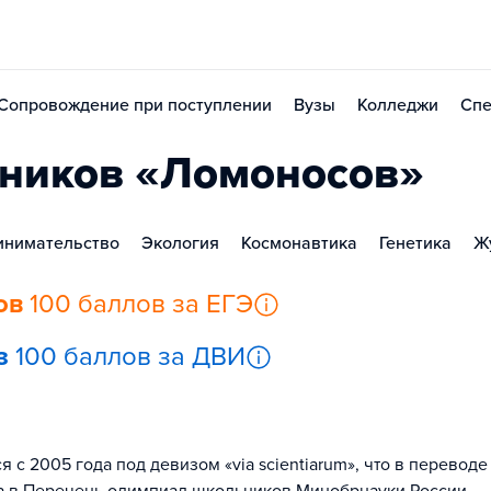
Сопровождение при поступлении
Вузы
Колледжи
Спе
ников «Ломоносов»
инимательство
Экология
Космонавтика
Генетика
Ж
ов
100 баллов за ЕГЭ
з
100 баллов за ДВИ
 2005 года под девизом «via scientiarum», что в переводе