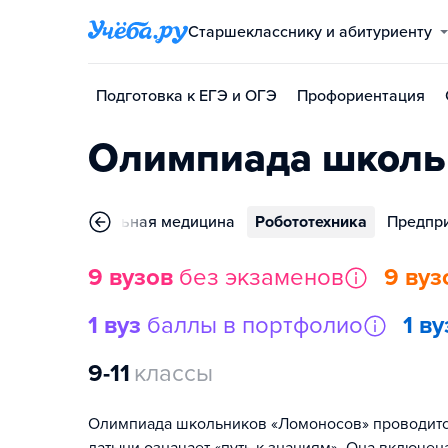
Старшекласснику и абитуриенту
Подготовка к ЕГЭ и ОГЭ
Профориентация
Олимпиада школь
Фундаментальная медицина
Робототехника
Предпр
9 вузов
без экзаменов
9 вуз
1 вуз
баллы в портфолио
1 ву
9-11
классы
Олимпиада школьников «Ломоносов» проводится с