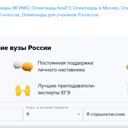
пиады МГИМО
,
Олимпиады КемГУ
,
Олимпиады в Москве
,
Ол
0 классов
,
Олимпиады для учеников 11 классов
ие вузы России
Постоянная поддержка
личного наставника
Лучшие преподаватели-
эксперты ЕГЭ
Класс, в который перешли
11
Я старшеклассник