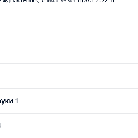
журнала Forbes, занимая 46 место (2021, 2022 гг).
ауки
1
4