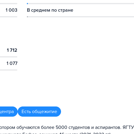
1 003
В среднем по стране
1 712
1 077
центра
Есть общежитие
котором обучаются более 5000 студентов и аспирантов. ЯГТ