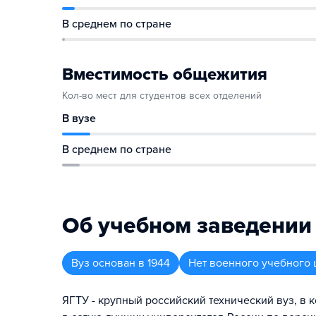
В среднем по стране
Вместимость общежития
Кол-во мест для студентов всех отделений
В вузе
В среднем по стране
Об учебном заведении
Вуз
основан в
1944
Нет военного учебного 
ЯГТУ - крупный российский технический вуз, в 