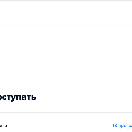
оступать
ика
18 прог