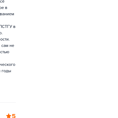
всё
ре в
ованием
 ПСТГУ в
о.
ости.
 сам не
астью
нческого
м годы
5