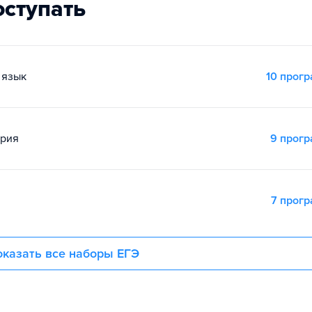
оступать
 язык
10 прог
ория
9 прог
7 прог
казать все наборы ЕГЭ