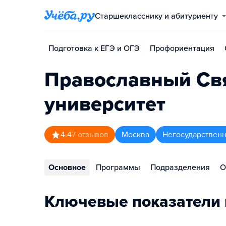
Старшекласснику и абитуриенту
Подготовка к ЕГЭ и ОГЭ
Профориентация
Православный Св
университет
4.4
7
отзывов
Москва
Негосударственн
Основное
Программы
Подразделения
О
Ключевые показатели 