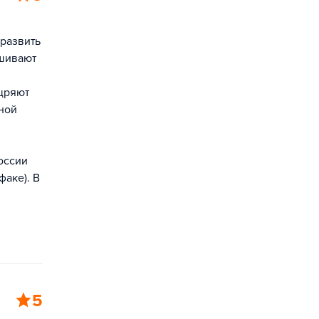
 развить
ашивают
ощряют
ьной
России
факе). В
5