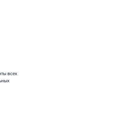
нты всех
ьных