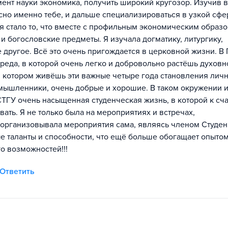
ент науки экономика, получить широкий кругозор. Изучив 
сно именно тебе, и дальше специализироваться в узкой сфе
я стало то, что вместе с профильным экономическим образ
 богословские предметы. Я изучала догматику, литургику,
 другое. Всё это очень пригождается в церковной жизни. В
реда, в которой очень легко и добровольно растёшь духовн
котором живёшь эти важные четыре года становления личн
омышленники, очень добрые и хорошие. В таком окружении и
СТГУ очень насыщенная студенческая жизнь, в которой к сч
вать. Я не только была на мероприятиях и встречах,
 организовывала мероприятия сама, являясь членом Студе
ые таланты и способности, что ещё больше обогащает опыто
о возможностей!!!
Ответить