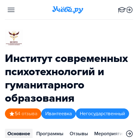
Институт современных
психотехнологий и
гуманитарного
образования
5
4
отзыва
Ивантеевка
Негосударственный
Основное
Программы
Отзывы
Мероприятия
Во