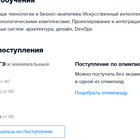
 обучения
е технологии и бизнес-аналитика; Искусственный интеллек
хнологическими комплексами; Проектирование и интеграци
х систем: архитектура, дизайн, DevOps
поступления
ГЭ
и минимальные
Поступление по олимпи
Можно поступить без экзам
от 40
в одной из олимпиад
к
от 40
Подобрать олимпиаду
а
от 46
шансы на поступление