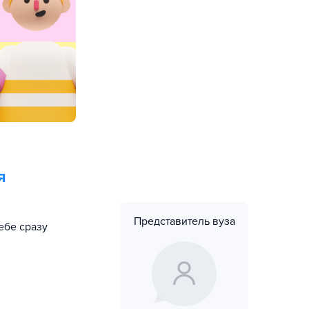
я
Представитель вуза
ебе сразу