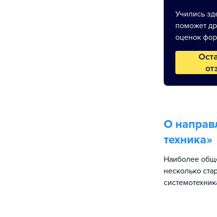
Учились зде
поможет др
оценок фор
Ост
от
О направ
техника
»
Наиболее обще
несколько ста
системотехник