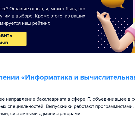
сь? Оставьте отзыв, и, может быть, это
угим в выборе. Кроме этого, из ваших
мируется наш рейтинг.
авить
зыв
лении «
Информатика и вычислительна
е направление бакалавриата в сфере IT, объединившее в с
рых специальностей. Выпускники работают программистами,
ами, системными администраторами.