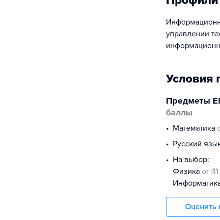
Профили
Информационны
управлении те
информационны
Условия 
Предметы Е
баллы
математика
русский язы
На выбор:
физика
от 41
информатик
Оценить 