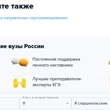
те также
по направлению «программирование»
ие вузы России
Постоянная поддержка
личного наставника
Лучшие преподаватели-
эксперты ЕГЭ
Класс, в который перешли
11
Я старшеклассник