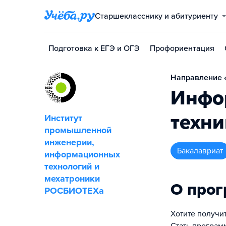
Старшекласснику и абитуриенту
Подготовка к ЕГЭ и ОГЭ
Профориентация
Направление «
Инфо
техни
Институт
промышленной
инженерии,
бакалавриат
информационных
технологий и
мехатроники
О про
РОСБИОТЕХа
Хотите получи