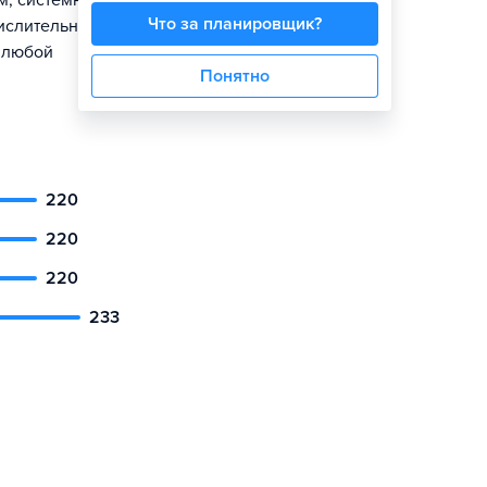
м, системным
Что за планировщик?
ислительная
в любой
Понятно
220
220
220
233