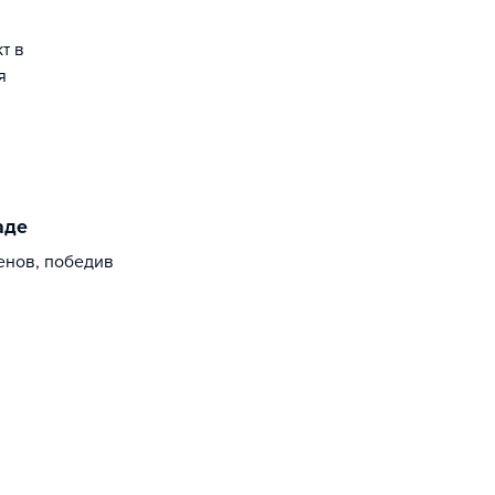
т в
я
аде
енов, победив