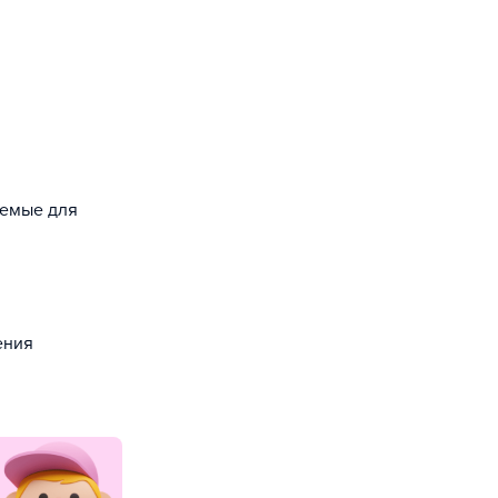
уемые для
ения