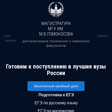
МАГИСТРАТУРА
МГУ ИМ.
М.В.ЛОМОНОСОВА
альное
Образова
ь в каждом
для выпускников технических и химических
факультетов
Готовим к поступлению в лучшие вузы
России
Бесплатный пробный урок
Подготовка к ЕГЭ
ЕГЭ по русскому языку
ЕГЭ по математике