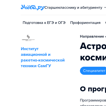
Старшекласснику и абитуриенту
Подготовка к ЕГЭ и ОГЭ
Профориентация
Направление «
Астр
Институт
косми
авиационной и
ракетно-космической
техники СамГУ
специалитет
О про
Программирова