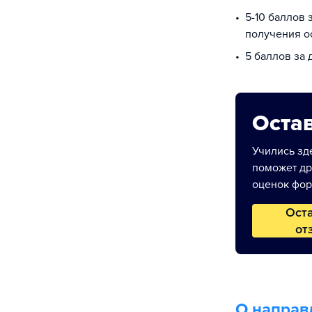
5-10 баллов 
получения о
5 баллов за
Остав
Учились зде
поможет др
оценок фор
Ост
от
О направ