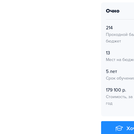
очно
214
Проходной ба
бюджет
13
Мест на бюдж
5 лет
Срок обучени
179 100 р.
Стоимость, за
год
Хо