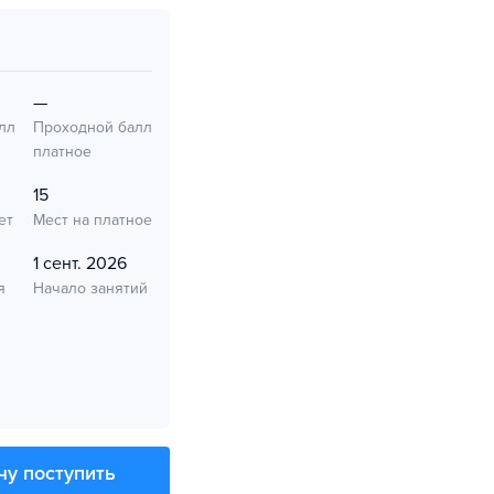
—
лл
Проходной балл
платное
15
ет
Мест на платное
1 сент. 2026
я
Начало занятий
чу поступить