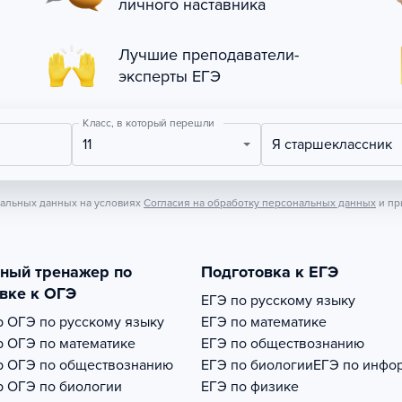
личного наставника
Лучшие преподаватели-
эксперты ЕГЭ
Класс, в который перешли
11
Я старшеклассник
нальных данных на условиях
Согласия на обработку персональных данных
и пр
тный тренажер по
Подготовка к ЕГЭ
вке к ОГЭ
ЕГЭ по русскому языку
р
ОГЭ по русскому языку
ЕГЭ по математике
р
ОГЭ по математике
ЕГЭ по обществознанию
р
ОГЭ по обществознанию
ЕГЭ по биологии
ЕГЭ по инфо
р
ОГЭ по биологии
ЕГЭ по физике