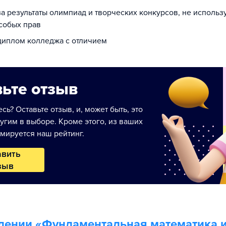
за результаты олимпиад и творческих конкурсов, не исполь
собых прав
 диплом колледжа с отличием
ьте отзыв
сь? Оставьте отзыв, и, может быть, это
угим в выборе. Кроме этого, из ваших
мируется наш рейтинг.
авить
зыв
лении «
Фундаментальная математика 