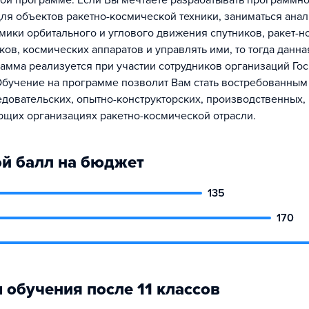
ой программе. Если Вы мечтаете разрабатывать программн
ля объектов ракетно-космической техники, заниматься ана
мики орбитального и углового движения спутников, ракет-н
ков, космических аппаратов и управлять ими, то тогда данн
рамма реализуется при участии сотрудников организаций Го
Обучение на программе позволит Вам стать востребованным
едовательских, опытно-конструкторских, производственных,
ющих организациях ракетно-космической отрасли.
й балл на бюджет
135
170
 обучения после 11 классов