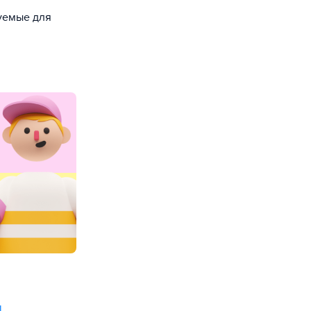
зуемые для
и