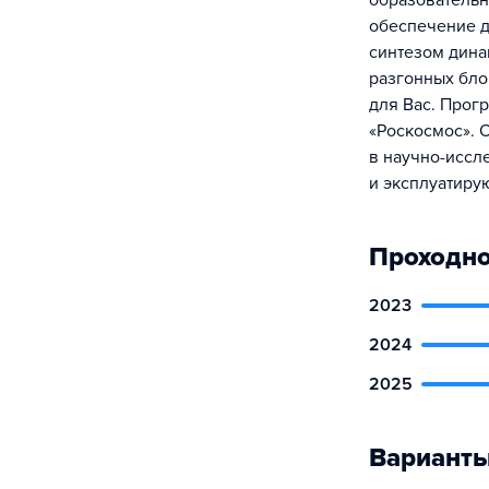
образовательн
обеспечение д
синтезом дина
разгонных бло
для Вас. Прог
«Роскосмос». 
в научно-иссл
и эксплуатиру
Проходно
2023
2024
2025
Варианты