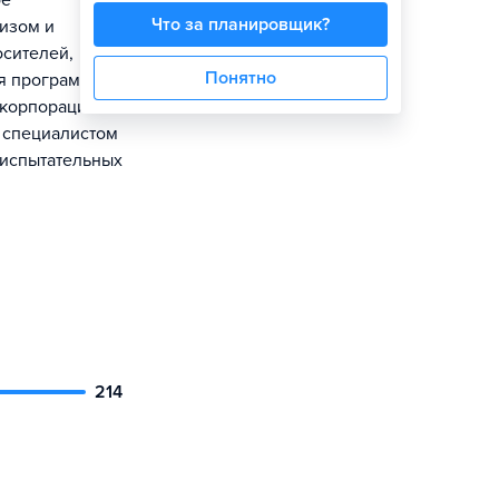
ое
Что за планировщик?
лизом и
осителей,
Понятно
ая программа
скорпорации
 специалистом
 испытательных
214