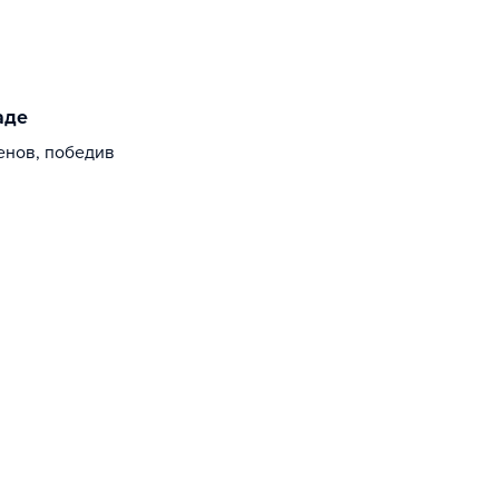
аде
енов, победив