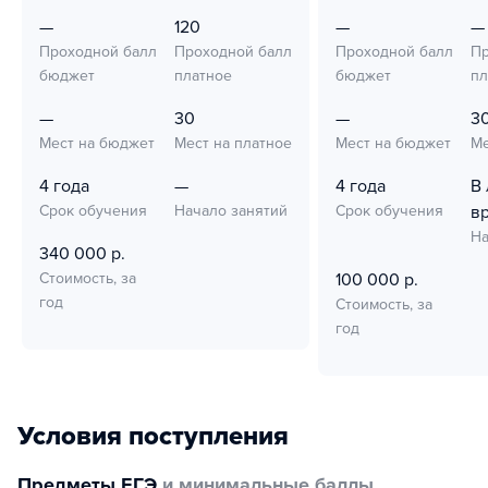
—
120
—
—
Проходной балл
Проходной балл
Проходной балл
Пр
бюджет
платное
бюджет
пл
—
30
—
3
Мест на бюджет
Мест на платное
Мест на бюджет
Ме
4 года
—
4 года
В
Срок обучения
Начало занятий
Срок обучения
в
На
340 000 р.
Стоимость, за
100 000 р.
год
Стоимость, за
год
Условия поступления
Предметы ЕГЭ
и минимальные баллы