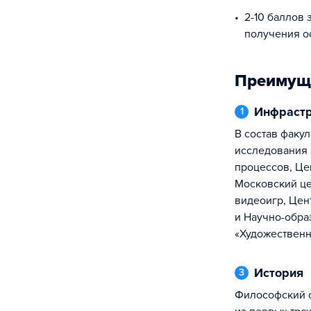
2-10 баллов 
получения о
Преимущ
Инфраст
1
В состав факультета входят: лаборатория
исследования
процессов, Це
Московский це
видеоигр, Цен
и Научно-обра
«Художественн
История
3
Философский факультет МГУ — один