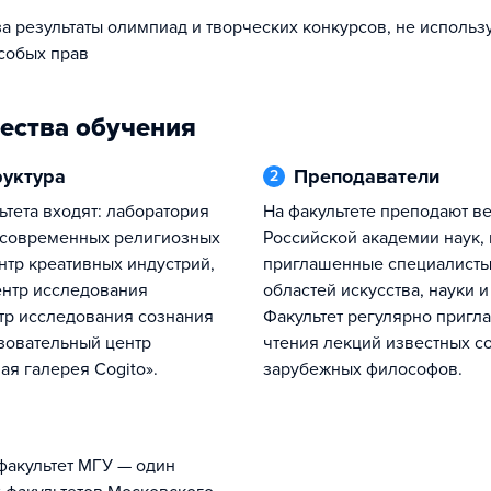
за результаты олимпиад и творческих конкурсов, не исполь
собых прав
ества обучения
руктура
Преподаватели
2
На факультете преподают ведущие ученые
 современных религиозных
Российской академии наук,
нтр креативных индустрий,
приглашенные специалисты
нтр исследования
областей искусства, науки и
тр исследования сознания
Факультет регулярно пригл
зовательный центр
чтения лекций известных 
ая галерея Cogito».
зарубежных философов.