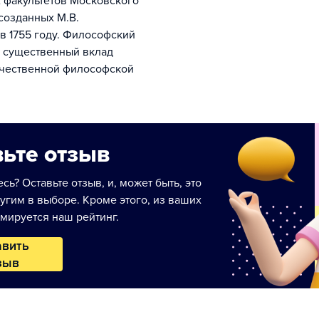
х факультетов Московского
 созданных М.В.
 1755 году. Философский
с существенный вклад
ечественной философской
ьте отзыв
сь? Оставьте отзыв, и, может быть, это
угим в выборе. Кроме этого, из ваших
мируется наш рейтинг.
авить
зыв