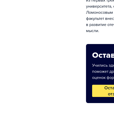
из первых тре
университета,
Ломоносовым в
факультет вне
в развитие от
мысли.
Остав
Учились зде
поможет др
оценок фор
Ост
от