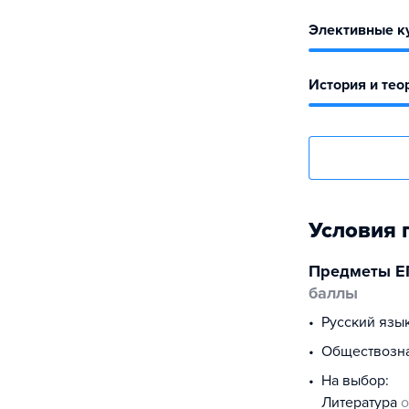
Элективные ку
История и тео
Условия 
Предметы Е
баллы
русский язы
обществоз
На выбор:
литература
о