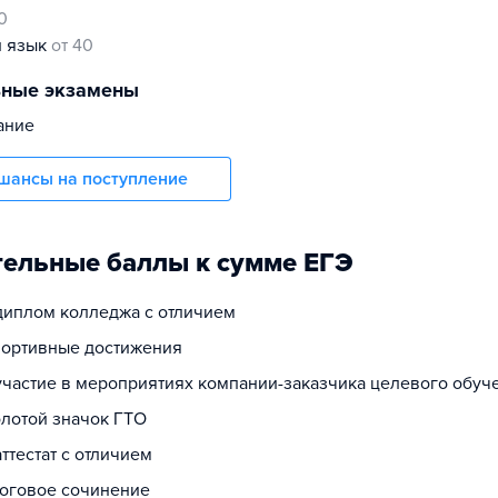
0
й язык
от 40
ьные экзамены
ание
шансы на поступление
ельные баллы к сумме ЕГЭ
 диплом колледжа с отличием
спортивные достижения
 участие в мероприятиях компании-заказчика целевого обуч
олотой значок ГТО
аттестат с отличием
тоговое сочинение