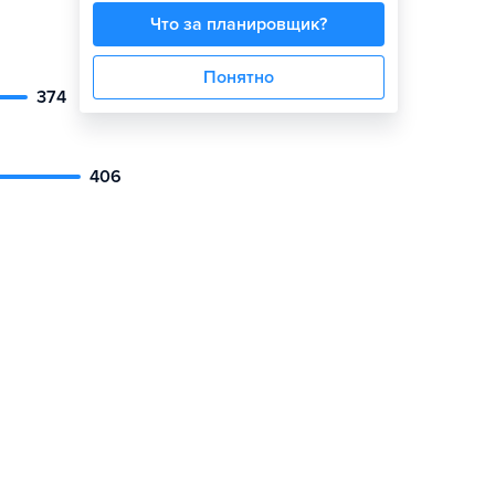
Что за планировщик?
Понятно
374
406