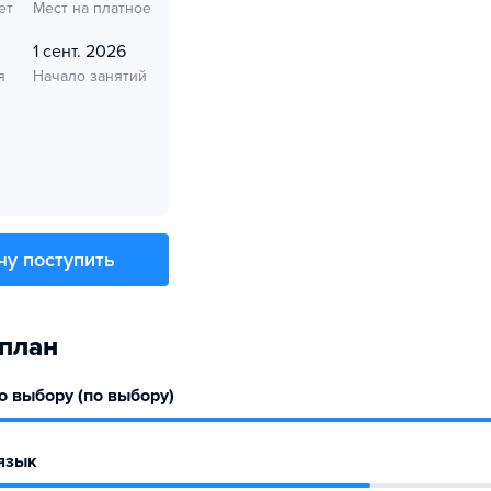
ет
Мест на платное
1 сент. 2026
я
Начало занятий
чу поступить
план
 выбору (по выбору)
язык