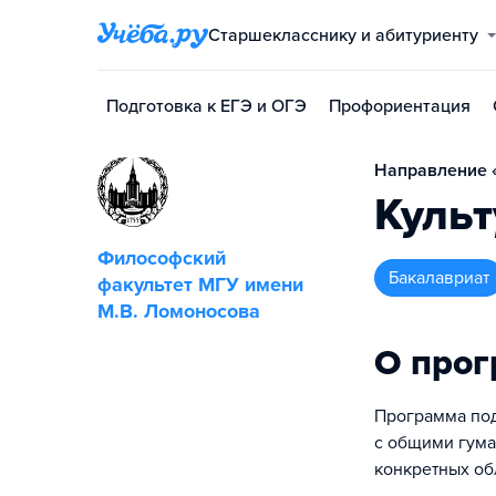
Старшекласснику и абитуриенту
Подготовка к ЕГЭ и ОГЭ
Профориентация
Направление «
Культ
Философский
бакалавриат
факультет МГУ имени
М.В. Ломоносова
О про
Программа под
с общими гума
конкретных об