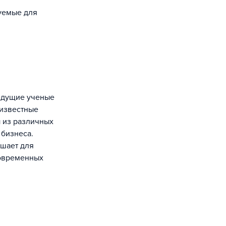
зуемые для
 известные
 из различных
 бизнеса.
ашает для
современных