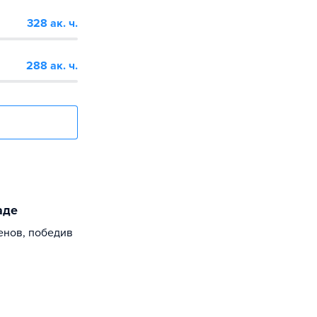
328 ак. ч.
288 ак. ч.
аде
енов, победив