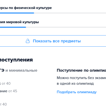
рсы по физической культуре
рия мировой культуры
Показать все предметы
поступления
ГЭ
и минимальные
Поступление по олимпи
Можно поступить без экзам
к
от 40
в одной из олимпиад
нание
от 45
Подобрать олимпиаду
т 40