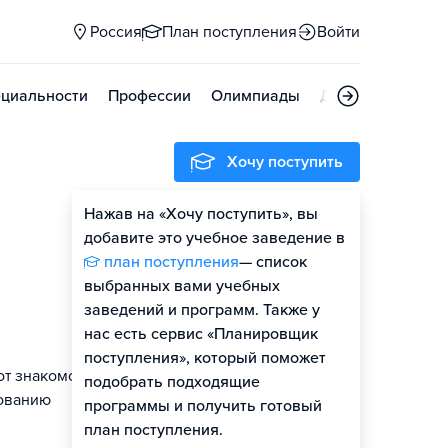
Россия
План поступления
Войти
циальности
Профессии
Олимпиады
Дни открытых д
Хочу поступить
Нажав на «Хочу поступить», вы
Оценить шансы
добавите это учебное заведение в
план поступления
— список
Гайд по поступлению
выбранных вами учебных
заведений и программ. Также у
нас есть сервис «Планировщик
поступления», который поможет
от знакомства
подобрать подходящие
дованию
программы и получить готовый
план поступления.