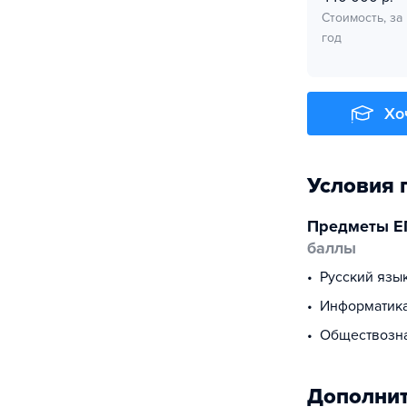
Стоимость, за
год
Хо
Условия 
Предметы Е
баллы
русский язы
информатик
обществоз
Дополнит