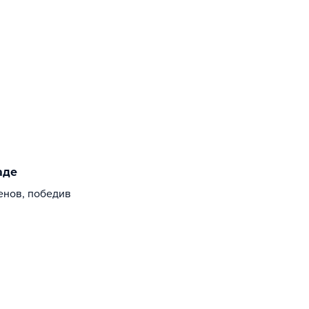
аде
енов, победив