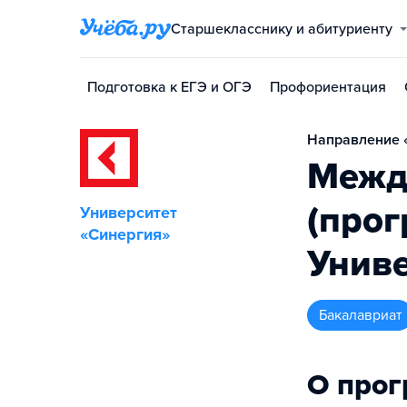
Старшекласснику и абитуриенту
Подготовка к ЕГЭ и ОГЭ
Профориентация
Направление «
Межд
(прог
Университет
«Синергия»
Униве
бакалавриат
О про