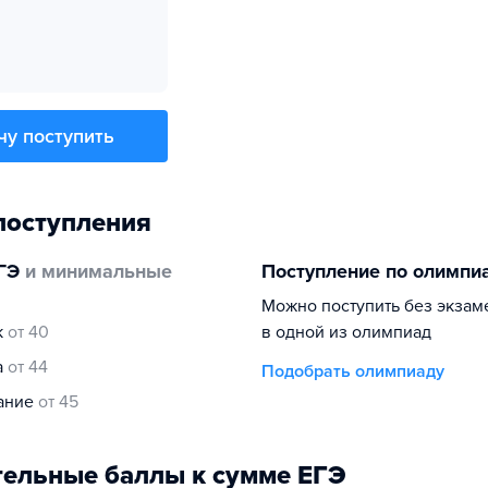
чу поступить
поступления
ГЭ
и минимальные
Поступление по олимпи
Можно поступить без экзам
к
от 40
в одной из олимпиад
а
от 44
Подобрать олимпиаду
нание
от 45
ельные баллы к сумме ЕГЭ