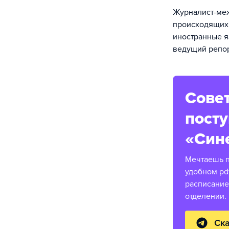
Журналист-ме
происходящих 
иностранные я
ведущий репор
Совет
пост
«Син
Мечтаешь п
удобном pd
расписание
отделении.
Ска