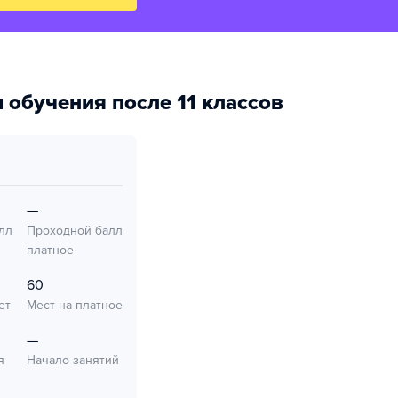
 обучения после 11 классов
—
лл
Проходной балл
платное
60
ет
Мест на платное
—
я
Начало занятий