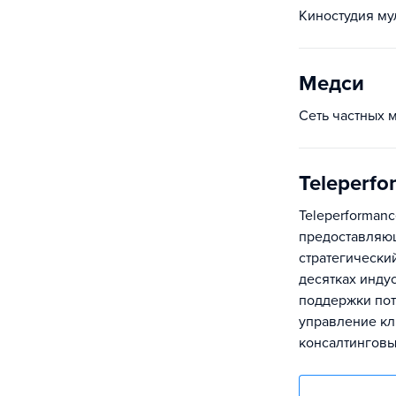
Киностудия м
Медси
Сеть частных 
Teleperf
Teleperforman
предоставляющ
стратегически
десятках инду
поддержки пот
управление кл
консалтинговы