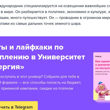
ждународник специализируется на освещении важнейших с
в мире. Он разбирается в политике, экономике и культуре, 
зыки, много путешествует. Он — проводник в огромном ми
тажи из самых дальних точек земного шара.
ы и лайфхаки по
уплению в Университет
ергия»
оступить в этот универ? Собрали для тебя в
f-формате — все способы попасть на бюджет,
 приемной кампании, скидки на платном
чать в Telegram