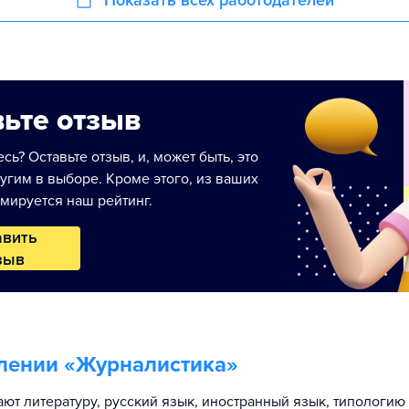
Показать всех работодателей
ьте отзыв
сь? Оставьте отзыв, и, может быть, это
угим в выборе. Кроме этого, из ваших
мируется наш рейтинг.
авить
зыв
лении «
Журналистика
»
ают литературу, русский язык, иностранный язык, типологи