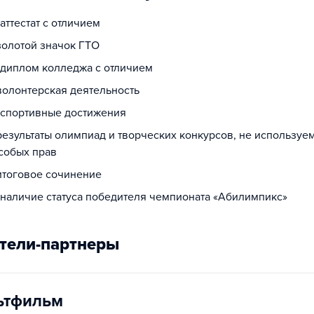
 аттестат с отличием
золотой значок ГТО
а диплом колледжа с отличием
волонтерская деятельность
а спортивные достижения
результаты олимпиад и творческих конкурсов, не используе
собых прав
 итоговое сочинение
а наличие статуса победителя чемпионата «Абилимпикс»
тели-партнеры
ьтфильм