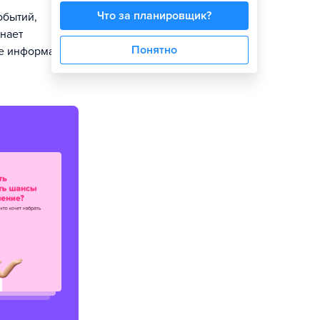
Что за планировщик?
обытий,
знает
Понятно
ре информации,