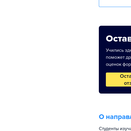
Остав
Учились зде
поможет др
оценок фор
Ост
от
О направ
Студенты изуч