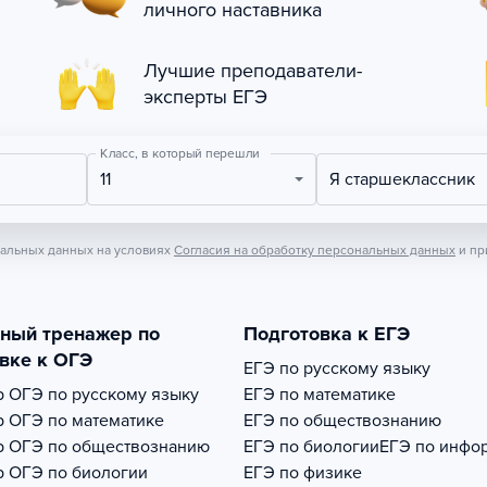
личного наставника
Лучшие преподаватели-
эксперты ЕГЭ
Класс, в который перешли
11
Я старшеклассник
нальных данных на условиях
Согласия на обработку персональных данных
и пр
тный тренажер по
Подготовка к ЕГЭ
вке к ОГЭ
ЕГЭ по русскому языку
р
ОГЭ по русскому языку
ЕГЭ по математике
р
ОГЭ по математике
ЕГЭ по обществознанию
р
ОГЭ по обществознанию
ЕГЭ по биологии
ЕГЭ по инфо
р
ОГЭ по биологии
ЕГЭ по физике