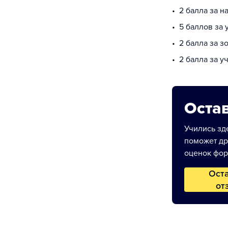
2 балла за 
5 баллов за
2 балла за з
2 балла за у
Остав
Учились зде
поможет др
оценок фор
Ост
от