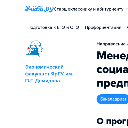
Старшекласснику и абитуриенту
Подготовка к ЕГЭ и ОГЭ
Профориентация
Направление 
Мене
соци
Экономический
факультет ЯрГУ им.
пред
П.Г. Демидова
бакалавриат
О про