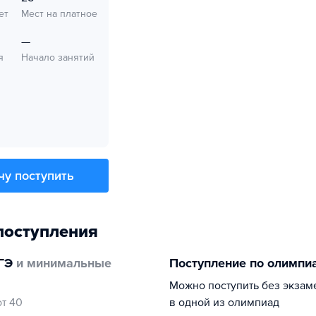
ет
Мест на платное
—
я
Начало занятий
чу поступить
поступления
ГЭ
и минимальные
Поступление по олимпи
Можно поступить без экзам
от 40
в одной из олимпиад