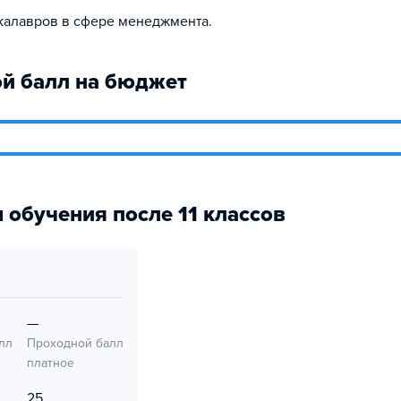
калавров в сфере менеджмента.
й балл на бюджет
 обучения после 11 классов
—
лл
Проходной балл
платное
25