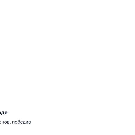
аде
енов, победив