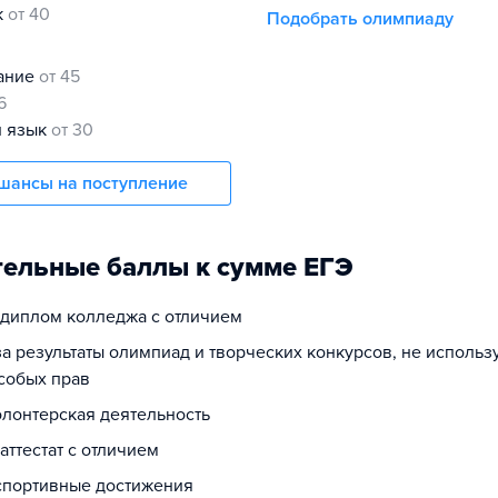
к
от 40
Подобрать олимпиаду
нание
от 45
6
й язык
от 30
шансы на поступление
ельные баллы к сумме ЕГЭ
а диплом колледжа с отличием
за результаты олимпиад и творческих конкурсов, не исполь
собых прав
олонтерская деятельность
 аттестат с отличием
 спортивные достижения