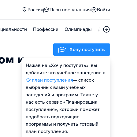
Россия
План поступления
Войти
циальности
Профессии
Олимпиады
Дни открытых д
Хочу поступить
ом и
Нажав на «Хочу поступить», вы
Оценить шансы
добавите это учебное заведение в
план поступления
— список
выбранных вами учебных
заведений и программ. Также у
нас есть сервис «Планировщик
поступления», который поможет
подобрать подходящие
программы и получить готовый
план поступления.