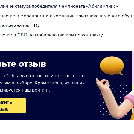
наличие статуса победителя чемпионата «Абилимпикс»
 участие в мероприятиях компании-заказчика целевого обуч
олотой значок ГТО
частие в СВО по мобилизации или по контракту
ьте отзыв
сь? Оставьте отзыв, и, может быть, это
угим в выборе. Кроме этого, из ваших
мируется наш рейтинг.
авить
зыв