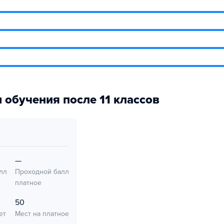
 обучения после 11 классов
—
лл
Проходной балл
платное
50
ет
Мест на платное