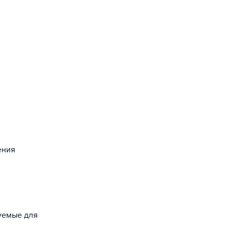
ения
зуемые для