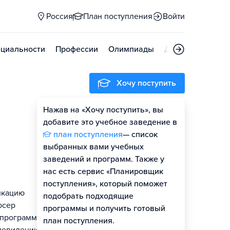
Россия
План поступления
Войти
циальности
Профессии
Олимпиады
Дни открытых д
Хочу поступить
Нажав на «Хочу поступить», вы
Оценить шансы
добавите это учебное заведение в
план поступления
— список
Гайд по поступлению
выбранных вами учебных
заведений и программ. Также у
нас есть сервис «Планировщик
поступления», который поможет
икацию
подобрать подходящие
юсер
программы и получить готовый
и программы
план поступления.