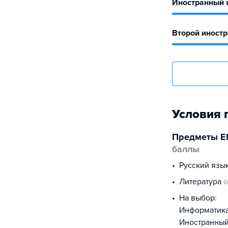
Иностранный 
Второй иност
Условия 
Предметы Е
баллы
русский язы
литература
о
На выбор:
информатик
иностранны