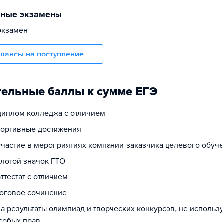
ьные экзамены
экзамен
шансы на поступление
ельные баллы к сумме ЕГЭ
 диплом колледжа с отличием
спортивные достижения
 участие в мероприятиях компании-заказчика целевого обуч
олотой значок ГТО
аттестат с отличием
тоговое сочинение
за результаты олимпиад и творческих конкурсов, не исполь
собых прав