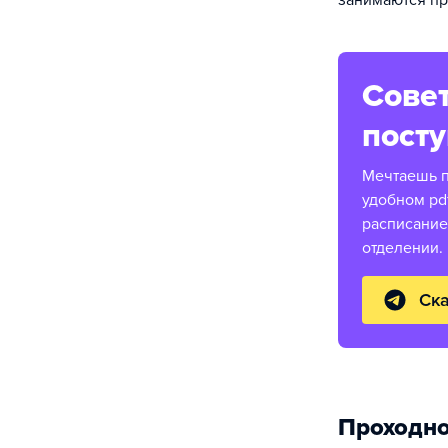
занимаются пр
Совет
пост
Мечтаешь п
удобном pd
расписание
отделении.
Ска
Проходно