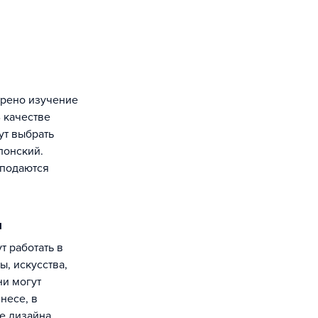
 качестве
ут выбрать
понский.
подаются
ы
ы, искусства,
ни могут
несе, в
е дизайна.