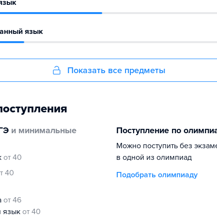
язык
ранный язык
Показать все предметы
поступления
ГЭ
и минимальные
Поступление по олимпи
Можно поступить без экзам
к
от 40
в одной из олимпиад
т 40
Подобрать олимпиаду
а
от 46
й язык
от 40