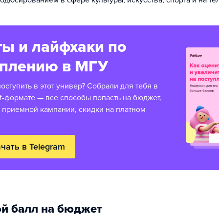
одюсированием в сфере культуры, искусства, спорта и на те
ы и лайфхаки по
уплению в МГУ
оступить в этот универ? Собрали для тебя в
f-формате — все способы попасть на бюджет,
 приемной кампании, скидки на платном
чать в Telegram
й балл на бюджет