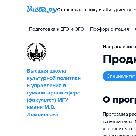
Старшекласснику и абитуриенту
Подготовка к ЕГЭ и ОГЭ
Профориентация
Направление «
Прод
Высшая школа
специалитет
культурной политики
и управления в
гуманитарной сфере
О про
(факультет) МГУ
имени М.В.
Ломоносова
Программа рас
«специалист».
исполнительск