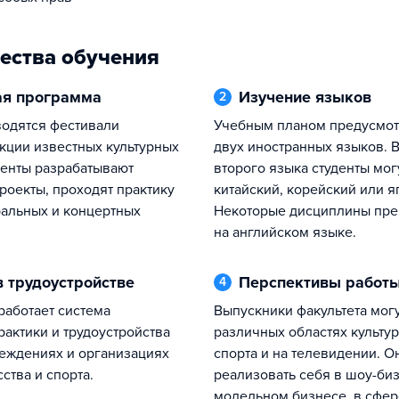
ества обучения
ная программа
Изучение языков
2
Учебным планом предусмотрено изучение
екции известных культурных
двух иностранных языков. В
денты разрабатывают
второго языка студенты мог
роекты, проходят практику
китайский, корейский или я
ральных и концертных
Некоторые дисциплины пре
на английском языке.
в трудоустройстве
Перспективы работ
4
Выпускники факультета могут работать в
рактики и трудоустройства
различных областях культур
еждениях и организациях
спорта и на телевидении. О
сства и спорта.
реализовать себя в шоу-биз
модельном бизнесе, в сфер