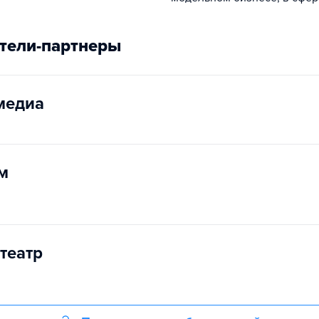
тели-партнеры
медиа
м
театр