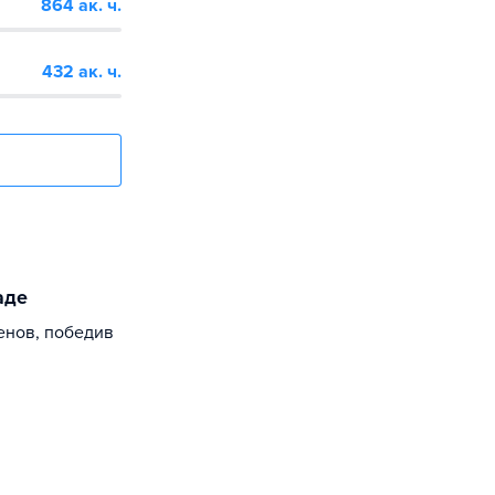
864 ак. ч.
432 ак. ч.
аде
енов, победив