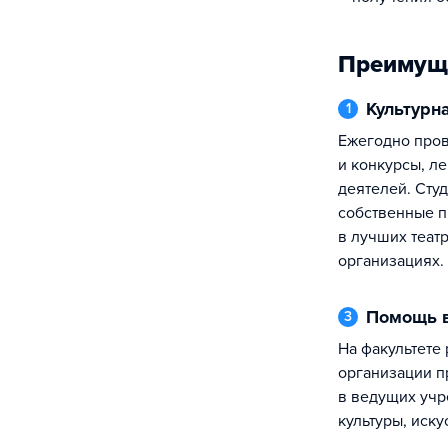
Преимущ
Культур
1
Ежегодно проводятся фестивали
и конкурсы, л
деятелей. Сту
собственные п
в лучших теат
организациях.
Помощь 
3
На факультете работает система
организации п
в ведущих учр
культуры, иску