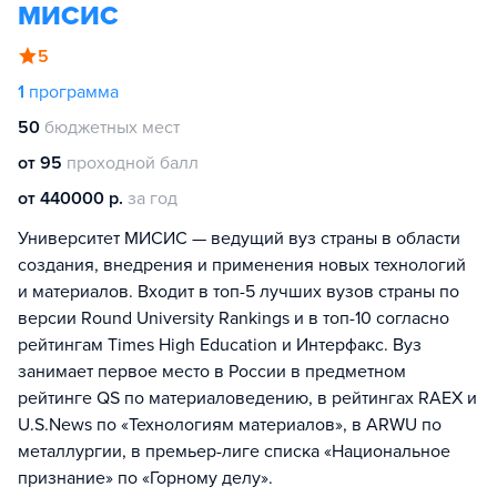
МИСИС
5
1
программа
50
бюджетных мест
от 95
проходной балл
от 440000 р.
за год
Университет МИСИС — ведущий вуз страны в области
создания, внедрения и применения новых технологий
и материалов. Входит в топ-5 лучших вузов страны по
версии Round University Rankings и в топ-10 согласно
рейтингам Times High Education и Интерфакс. Вуз
занимает первое место в России в предметном
рейтинге QS по материаловедению, в рейтингах RAEX и
U.S.News по «Технологиям материалов», в ARWU по
металлургии, в премьер-лиге списка «Национальное
признание» по «Горному делу».