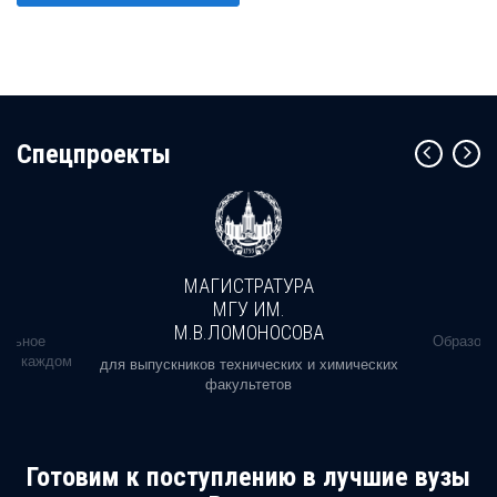
Cпецпроекты
МАГИСТРАТУРА
МГУ ИМ.
М.В.ЛОМОНОСОВА
альное
Образова
ь в каждом
для выпускников технических и химических
факультетов
Готовим к поступлению в лучшие вузы