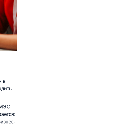
я в
одить
ИМЭС
вается:
бизнес-