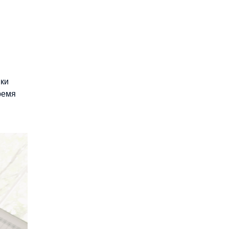
ики
ремя