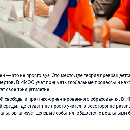
 — это не просто вуз. Это место, где теория превращаетс
спертов. В ИМЭС учат понимать глобальные процессы и нах
ует свое тридцатилетие.
кой свободы и практико-ориентированного образования. В 
 среды, где студент не просто учится, а всесторонне разви
ртапы, организует деловые события, общается с реальными 