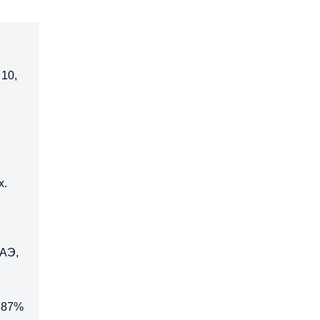
 10,
в
х.
ОАЭ,
 87%