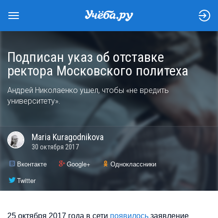
Подписан указ об отставке
ректора Московского политеха
Андрей Николаенко ушел, чтобы «не вредить
университету».
Maria
Kuragodnikova
30 октября 2017
Вконтакте
Google+
Одноклассники
Twitter
25 октября 2017 года в сети
появилось
заявление