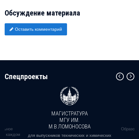
Обсуждение материала
Оставить комментарий
Cпецпроекты
МАГИСТРАТУРА
МГУ ИМ.
М.В.ЛОМОНОСОВА
альное
Образова
ь в каждом
для выпускников технических и химических